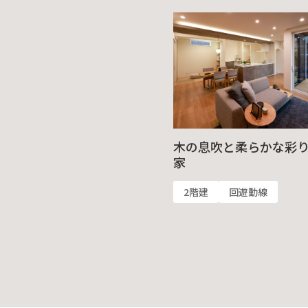
木の息吹と柔らかな彩
家
2階建
回遊動線