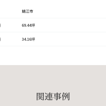
鯖江市
積
69.44坪
積
34.16坪
関連事例