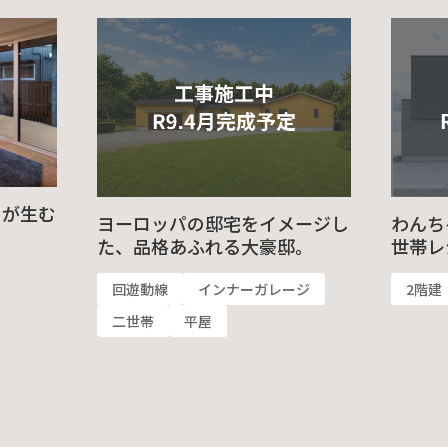
りが生む
ヨーロッパの邸宅をイメージし
わんち
た、品格あふれる大豪邸。
世帯レ
回遊動線
インナーガレージ
2階建
二世帯
平屋